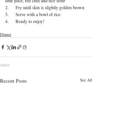
lime juice, red chili and rice flour
2.      Fry until skin is slightly golden brown 
3.      Serve with a bowl of rice 
4.      Ready to enjoy!
seafood recipes
fish fry
Dinner
Recent Posts
See All