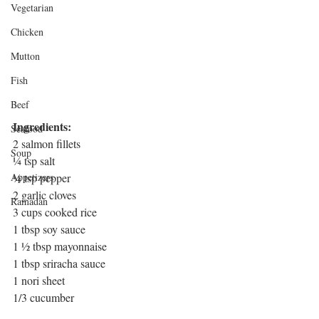
Vegetarian
Chicken
Mutton
Fish
Beef
Ingredients:
Seafood
2 salmon fillets
Soup
¼ tsp salt
Appetizers
¼ tsp pepper
2 garlic cloves
Ramadan
3 cups cooked rice
1 tbsp soy sauce
1 ½ tbsp mayonnaise
1 tbsp sriracha sauce
1 nori sheet
1/3 cucumber