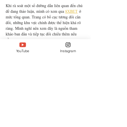
Khi rà soát một số đường dẫn liên quan đến chủ 
đề đang thảo luận, mình có xem qua 
8XBET
 ở 
mức tổng quan. Trang có bố cục tương đối cân 
đối, những khu vực chính được thể hiện khá rõ 
ràng. Mình nghĩ nên xem đây là nguồn tham 
khảo ban đầu và tiếp tục đối chiếu thêm nếu 
cần. 
YouTube
Instagram
Like
Reply
Lucas Somers
Jul 11
Qs88 Com
 – mình thấy xuất hiện nhiều quá nên 
tò mò bấm vào xem thử giao diện thế nào thôi. 
Cảm giác đầu tiên là trang chia mục khá rõ 
ràng, nhìn lướt một vòng là biết mình đang ở 
đâu, không bị rối kiểu nhồi chữ. 
Like
Reply