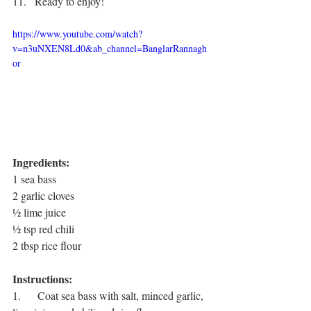
11.   Ready to enjoy!
https://www.youtube.com/watch?
v=n3uNXEN8Ld0&ab_channel=BanglarRannagh
or
Ingredients:
1 sea bass
2 garlic cloves
½ lime juice
½ tsp red chili
2 tbsp rice flour
Instructions:
1.      Coat sea bass with salt, minced garlic, 