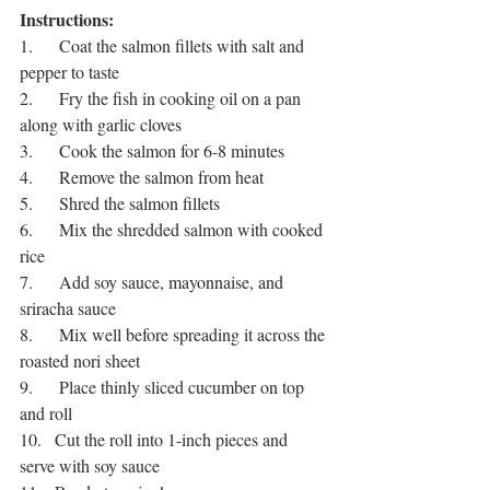
Instructions:
1.      Coat the salmon fillets with salt and 
pepper to taste
2.      Fry the fish in cooking oil on a pan 
along with garlic cloves
3.      Cook the salmon for 6-8 minutes 
4.      Remove the salmon from heat 
5.      Shred the salmon fillets
6.      Mix the shredded salmon with cooked 
rice
7.      Add soy sauce, mayonnaise, and 
sriracha sauce
8.      Mix well before spreading it across the 
roasted nori sheet
9.      Place thinly sliced cucumber on top 
and roll
10.   Cut the roll into 1-inch pieces and 
serve with soy sauce