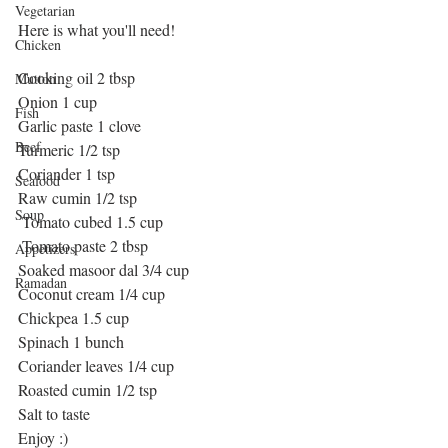
Vegetarian
Here is what you'll need!  
Chicken
Cooking oil 2 tbsp 
Mutton
Onion 1 cup 
Fish
Garlic paste 1 clove 
Beef
Turmeric 1/2 tsp 
Coriander 1 tsp 
Seafood
Raw cumin 1/2 tsp
Soup
 Tomato cubed 1.5 cup
 Tomato paste 2 tbsp 
Appetizers
Soaked masoor dal 3/4 cup 
Ramadan
Coconut cream 1/4 cup 
Chickpea 1.5 cup 
Spinach 1 bunch 
Coriander leaves 1/4 cup 
Roasted cumin 1/2 tsp  
Salt to taste   
Enjoy :) 