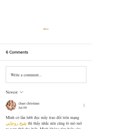
6 Comments
Write a comment...
Festive Chicken Mandi
Mouthwatering
with Crispy Skin | Stovetop
Bangladeshi Villa
Method
Chicken Curry
Newest
chaer christiane
Jul 09
Mình có lần lướt đọc mấy trao đổi trên mạng 
شيخ روحاني
 thì thấy nhắc nên cũng tò mò mở 
ra xem thử cho biết. Mình không tìm hiểu sâu 