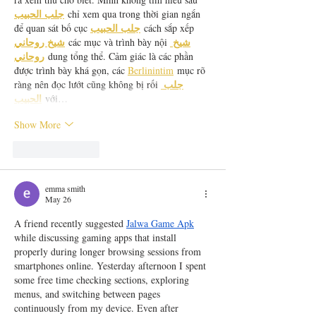
جلب الحبيب
 chỉ xem qua trong thời gian ngắn 
جلب الحبيب
để quan sát bố cục 
 cách sắp xếp 
شيخ 
شيخ روحاني
 các mục và trình bày nội 
روحاني
 dung tổng thể. Cảm giác là các phần 
được trình bày khá gọn, các 
Berlinintim
 mục rõ 
جلب 
ràng nên đọc lướt cũng không bị rối 
الحبيب
 với…
Show More
Like
Reply
emma smith
May 26
A friend recently suggested 
Jalwa Game Apk
while discussing gaming apps that install 
properly during longer browsing sessions from 
smartphones online. Yesterday afternoon I spent 
some free time checking sections, exploring 
menus, and switching between pages 
continuously from my device. Even after 