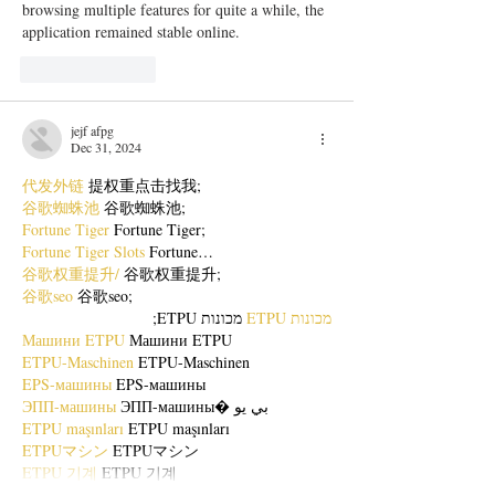
browsing multiple features for quite a while, the 
application remained stable online.
Like
Reply
jejf afpg
Dec 31, 2024
代发外链
 提权重点击找我;
谷歌蜘蛛池
 谷歌蜘蛛池;
Fortune Tiger
 Fortune Tiger;
Fortune Tiger Slots
 Fortune…
谷歌权重提升/
 谷歌权重提升;
谷歌seo
 谷歌seo;
מכונות ETPU
 מכונות ETPU;
Машини ETPU
 Машини ETPU
ETPU-Maschinen
 ETPU-Maschinen
EPS-машины
 EPS-машины
ЭПП-машины
 ЭПП-машины� بي يو
ETPU maşınları
 ETPU maşınları
ETPUマシン
 ETPUマシン
ETPU 기계
 ETPU 기계