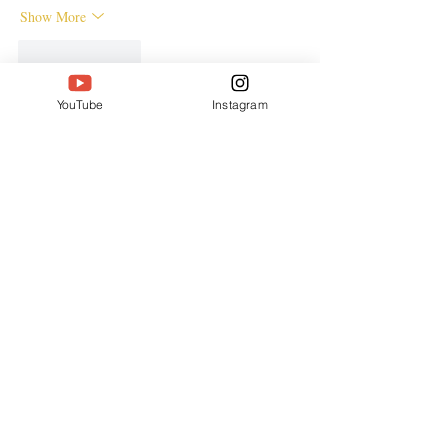
Show More
Like
Reply
YouTube
Instagram
ENTE SECX
Dec 21, 2024
google 优化…
무료카지노
 무료카지노;
Fortune Tiger…
Fortune Tiger…
Fortune Tiger…
Fortune Tiger…
gamesimes
 gamesimes;
站群/
 站群
03topgame
 03topgame
betwin
 betwin;
777
 777;
slots
 slots;
Fortune Tiger…
谷歌seo优化
 谷歌SEO优化+外链发布+权重提
升;