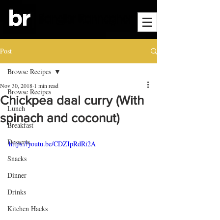
Post
Browse Recipes
Nov 30, 2018
1 min read
Browse Recipes
Chickpea daal curry (With
Lunch
spinach and coconut)
Breakfast
Desserts
https://youtu.be/CDZIpRdRi2A
Snacks
Dinner
Drinks
Kitchen Hacks